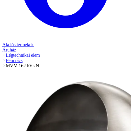
Akciós termékek
Áruház
Légtechnikai elem
Fém rács
MVM 162 bVs N