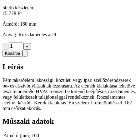
50
db készleten
15 778 Ft
Átmérő: 160 mm
Anyag: Rozsdamentes acél
-
+
Kosárba
Leírás
Fém takaróelem lakossági, közületi vagy ipari szellőzőrendszerek
be- és elszívónyílásainak lezárására. Az elemek kialakítása lehetővé
teszi mindenféle HVAC renszerbe történő beépítésre, rozsdamentes,
vagy felületkezelt tulajdonsággal rendelkeznek. Rozsdamentes
acélból készült. Kerek kialakítás. Ereszelem. Gumitömítéssel. 162
mm csőcsatlakozás.
Műszaki adatok
Átmérő [mm]
160