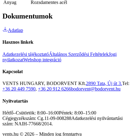
Anyag
Rozsdamentes acél
Dokumentumok
Adatlap
Hasznos linkek
Adatkezelési tájékoztató
Általános Szerződési Feltételek
Jogi
nyilatkozat
Webshop integráció
Kapcsolat
VENTS HUNGARY, BODORVENT Kft.
2890 Tata, Új út 3.
Tel:
+36 20 449 7590
,
+36 20 912 6266
bodorvent@bodorvent.hu
Nyitvatartás
Hétfő–Csütörtök: 8:00–16:00
Péntek: 8:00–15:00
Cégjegyzékszám: Cg.11-09-008288
Adatkezelési nyilvántartási
szám: NAIH-77668/2014.
vents.hu ©
2026
– Minden jog fenntartva