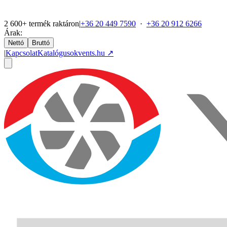
2 600+ termék raktáron
|
+36 20 449 7590
·
+36 20 912 6266
Árak:
Nettó
Bruttó
|
Kapcsolat
Katalógusok
vents.hu ↗