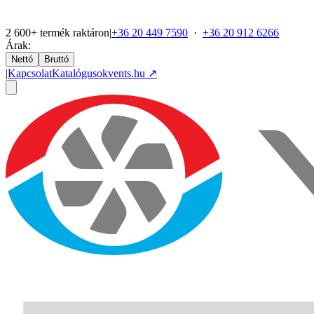
2 600+ termék raktáron
|
+36 20 449 7590
·
+36 20 912 6266
Árak:
Nettó
Bruttó
|
Kapcsolat
Katalógusok
vents.hu ↗