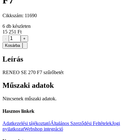
F7
Cikkszám:
11690
6
db készleten
15 251 Ft
-
+
Kosárba
Leírás
RENEO SE 270 F7 szűrőbetét
Műszaki adatok
Nincsenek műszaki adatok.
Hasznos linkek
Adatkezelési tájékoztató
Általános Szerződési Feltételek
Jogi
nyilatkozat
Webshop integráció