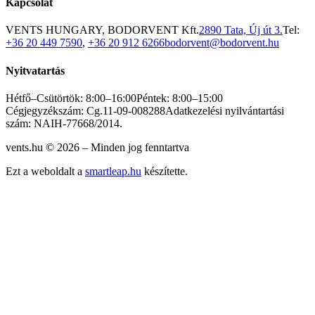
Kapcsolat
VENTS HUNGARY, BODORVENT Kft.
2890 Tata, Új út 3.
Tel:
+36 20 449 7590
,
+36 20 912 6266
bodorvent@bodorvent.hu
Nyitvatartás
Hétfő–Csütörtök: 8:00–16:00
Péntek: 8:00–15:00
Cégjegyzékszám: Cg.11-09-008288
Adatkezelési nyilvántartási
szám: NAIH-77668/2014.
vents.hu ©
2026
– Minden jog fenntartva
Ezt a weboldalt a
smartleap.hu
készítette.