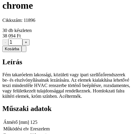
chrome
Cikkszám:
11896
30
db készleten
38 094 Ft
-
+
Kosárba
Leírás
Fém takaróelem lakossági, közületi vagy ipari szellőzőrendszerek
be- és elszívónyílásainak lezárására. Az elemek kialakítása lehetővé
teszi mindenféle HVAC renszerbe történő beépítésre, rozsdamentes,
vagy felületkezelt tulajdonsággal rendelkeznek. Homlokzati falra
kültéri elemek, króm színben. Acéltermék.
Műszaki adatok
Átmérő [mm]
125
Működési elv
Ereszelem