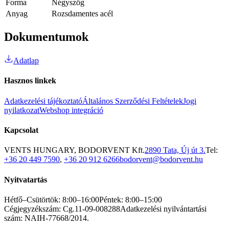
Forma
Négyszög
Anyag
Rozsdamentes acél
Dokumentumok
Adatlap
Hasznos linkek
Adatkezelési tájékoztató
Általános Szerződési Feltételek
Jogi
nyilatkozat
Webshop integráció
Kapcsolat
VENTS HUNGARY, BODORVENT Kft.
2890 Tata, Új út 3.
Tel:
+36 20 449 7590
,
+36 20 912 6266
bodorvent@bodorvent.hu
Nyitvatartás
Hétfő–Csütörtök: 8:00–16:00
Péntek: 8:00–15:00
Cégjegyzékszám: Cg.11-09-008288
Adatkezelési nyilvántartási
szám: NAIH-77668/2014.