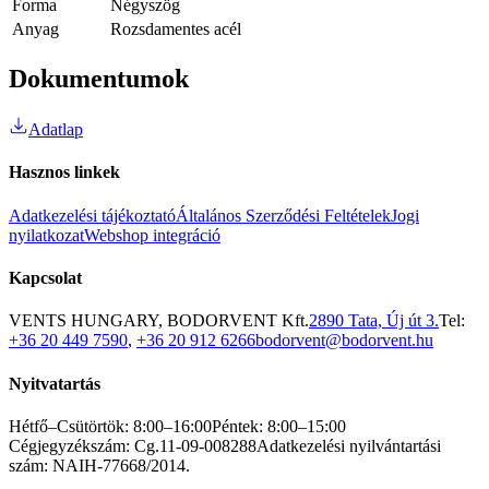
Forma
Négyszög
Anyag
Rozsdamentes acél
Dokumentumok
Adatlap
Hasznos linkek
Adatkezelési tájékoztató
Általános Szerződési Feltételek
Jogi
nyilatkozat
Webshop integráció
Kapcsolat
VENTS HUNGARY, BODORVENT Kft.
2890 Tata, Új út 3.
Tel:
+36 20 449 7590
,
+36 20 912 6266
bodorvent@bodorvent.hu
Nyitvatartás
Hétfő–Csütörtök: 8:00–16:00
Péntek: 8:00–15:00
Cégjegyzékszám: Cg.11-09-008288
Adatkezelési nyilvántartási
szám: NAIH-77668/2014.