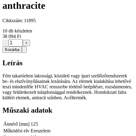
anthracite
Cikkszám:
11895
10
db készleten
38 094 Ft
-
+
Kosárba
Leírás
Fém takaróelem lakossági, közületi vagy ipari szellőzőrendszerek
be- és elszívónyílásainak lezárására. Az elemek kialakítása lehetővé
teszi mindenféle HVAC renszerbe történő beépítésre, rozsdamentes,
vagy felületkezelt tulajdonsággal rendelkeznek. Homlokzati falra
kültéri elemek, antracit színben. Acéltermék.
Műszaki adatok
Átmérő [mm]
125
Működési elv
Ereszelem